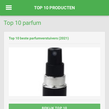
TOP 10 PRODUCTEN
Top 10 parfum
Top 10 beste parfumverstuivers (2021)
BEKIJK TOP 10