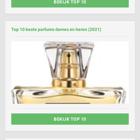
BEKIJK TOP 10
Top 10 beste parfums dames en heren (2021)
BEKIJK TOP 10