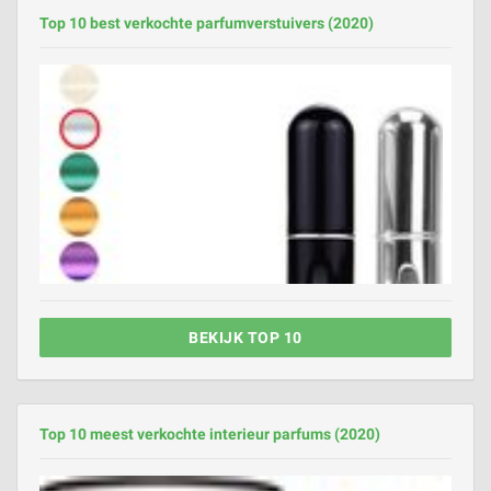
Top 10 best verkochte parfumverstuivers (2020)
BEKIJK TOP 10
Top 10 meest verkochte interieur parfums (2020)