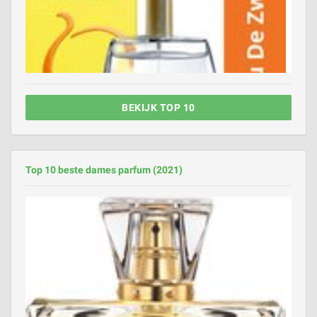
BEKIJK TOP 10
Top 10 beste dames parfum (2021)