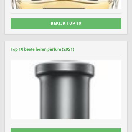
BEKIJK TOP 10
Top 10 beste heren parfum (2021)