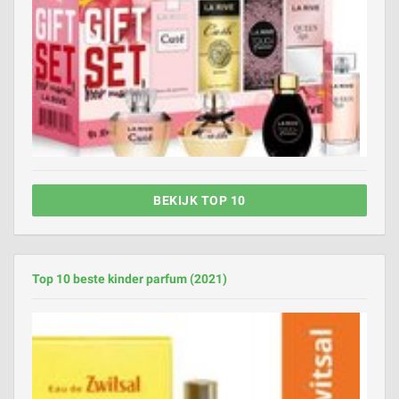
BEKIJK TOP 10
Top 10 beste kinder parfum (2021)