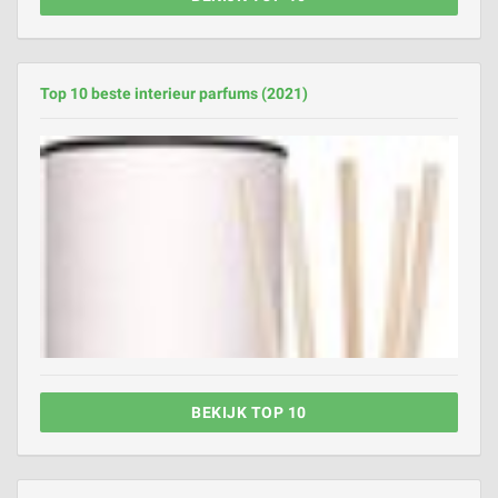
Top 10 beste interieur parfums (2021)
BEKIJK TOP 10