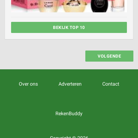
BEKIJK TOP 10
VOLGENDE
Over ons
Adverteren
Contact
RekenBuddy