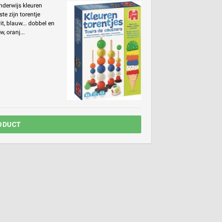
nderwijs kleuren
te zijn torentje
t, blauw... dobbel en
, oranj...
ODUCT