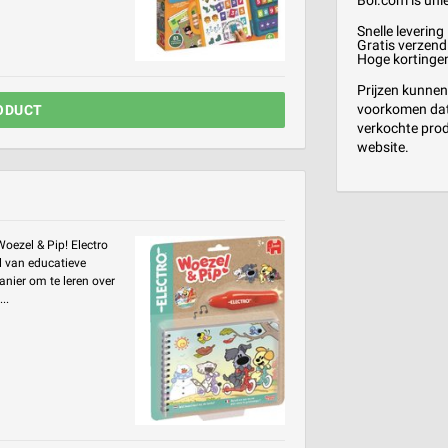
Bol.com is unie
Snelle levering
Gratis verzend
Hoge kortinge
Prijzen kunnen
voorkomen dat 
ODUCT
verkochte prod
website.
oezel & Pip! Electro
el van educatieve
nier om te leren over
..