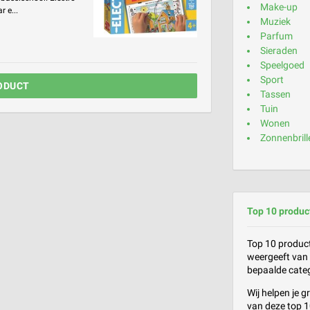
Make-up
 e...
Muziek
Parfum
Sieraden
Speelgoed
Sport
ODUCT
Tassen
Tuin
Wonen
Zonnenbrill
Top 10 produc
Top 10 producte
weergeeft van 
bepaalde categ
Wij helpen je 
van deze top 10