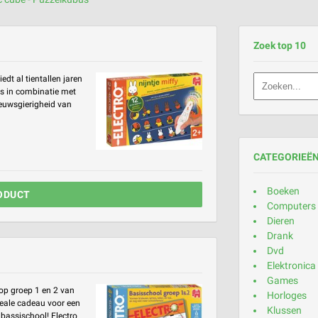
Zoek top 10
edt al tientallen jaren
's in combinatie met
ieuwsgierigheid van
CATEGORIEË
Boeken
ODUCT
Computers
Dieren
Drank
Dvd
Elektronica
Games
 op groep 1 en 2 van
Horloges
deale cadeau voor een
Klussen
bassischool! Electro