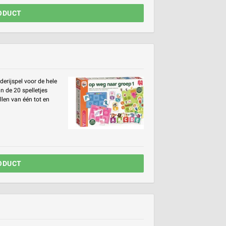
ODUCT
erijspel voor de hele
an de 20 spelletjes
llen van één tot en
ODUCT