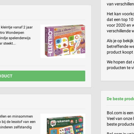
van verschille
Het kan voorko
dat een top 10 
voor 2020 en w
kleintje vanaf 2 jaar
verschillende 
ectro Wonderpen
indje spelenderwijs
Als je op bekij
r steekt...
betreffende we
product koopt
We hopen dat o
producten te v
ODUCT
De beste prod
Bol.com is een
optellen en minsommen
Veel van onze 
bij de lesstof van een
beste product
 kinderen zelfstandig