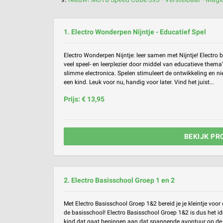
1. Electro Wonderpen Nijntje - Educatief Spel
Electro Wonderpen Nijntje: leer samen met Nijntje! Electro bi
veel speel- en leerplezier door middel van educatieve thema
slimme electronica. Spelen stimuleert de ontwikkeling en n
een kind. Leuk voor nu, handig voor later. Vind het juist...
Prijs: € 13,95
BEKIJK PR
2. Electro Basisschool Groep 1 en 2
Met Electro Basisschool Groep 1&2 bereid je je kleintje voor
de basisschool! Electro Basisschool Groep 1&2 is dus het i
kind dat gaat beginnen aan dat spannende avontuur op de 