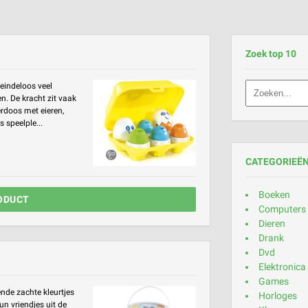
Zoek top 10
eindeloos veel
n. De kracht zit vaak
ierdoos met eieren,
 speelple...
CATEGORIEË
Boeken
ODUCT
Computers
Dieren
Drank
Dvd
Elektronica
Games
ende zachte kleurtjes
Horloges
un vriendjes uit de