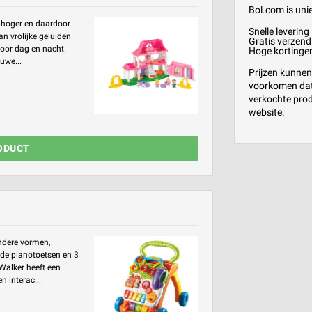
Bol.com is unie
s hoger en daardoor
Snelle levering
an vrolijke geluiden
Gratis verzend
voor dag en nacht.
Hoge kortinge
uwe...
Prijzen kunnen
voorkomen dat 
verkochte prod
website.
ODUCT
andere vormen,
ende pianotoetsen en 3
 Walker heeft een
 interac...