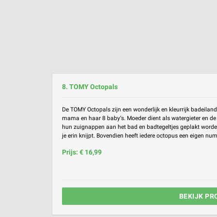
8. TOMY Octopals
De TOMY Octopals zijn een wonderlijk en kleurrijk badeilan
mama en haar 8 baby‘s. Moeder dient als watergieter en d
hun zuignappen aan het bad en badtegeltjes geplakt worden
je erin knijpt. Bovendien heeft iedere octopus een eigen num
Prijs: € 16,99
BEKIJK PR