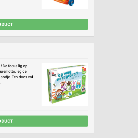
ODUCT
! De focus lig op
urenlotto, leg de
nmandje. Een doos vol
.
ODUCT