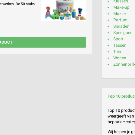
Klussen
ie werken. De 50 stuks
Make-up
Muziek
Parfum
Sieraden
Speelgoed
Sport
ODUCT
Tassen
Tuin
Wonen
Zonnenbrill
Top 10 produc
Top 10 producte
weergeeft van 
bepaalde categ
Wij helpen je 